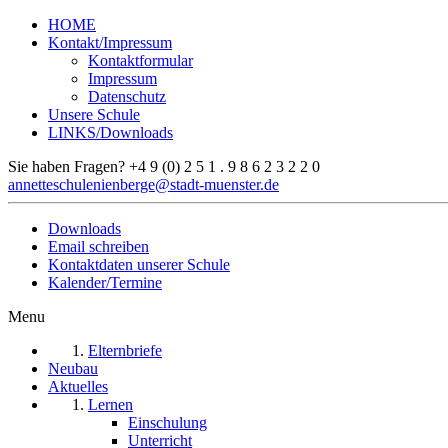
HOME
Kontakt/Impressum
Kontaktformular
Impressum
Datenschutz
Unsere Schule
LINKS/Downloads
Sie haben Fragen?
+4 9 (0) 2 5 1 . 9 8 6 2 3 2 2 0
annetteschulenienberge@stadt-muenster.de
Downloads
Email schreiben
Kontaktdaten unserer Schule
Kalender/Termine
Menu
Elternbriefe
Neubau
Aktuelles
Lernen
Einschulung
Unterricht